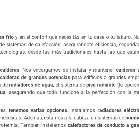
s frío
y en el confort que necesitás en tu casa o tu laburo. N
 sistemas de calefacción, asegurándote eficiencia, seguridad
tecnologías, desde las más tradicionales hasta las que están
 calderas
. Nos encargamos de instalar y mantener
calderas 
y
calderas de grandes potencias
para edificios o grandes empr
ta de
radiadores de agua
, el sistema de
piso radiante
(la opció
gua
, asegurando que todo funcione a la perfección con la m
tes,
tenemos varias opciones
. Instalamos
radiadores eléctri
lo necesitás. Además, estamos a la cabeza en sistemas de
bomb
erotermia. También instalamos
calefactores de conducto a gas