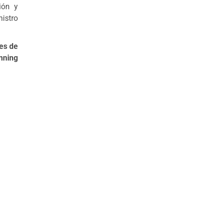
ión y
istro
es de
nning