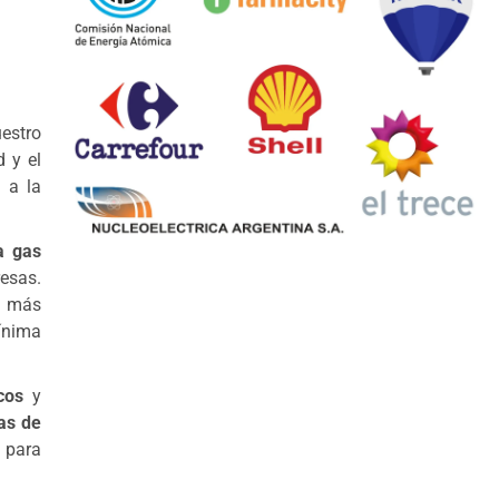
uestro
 y el
 a la
a gas
esas.
n más
ínima
cos
y
as de
para