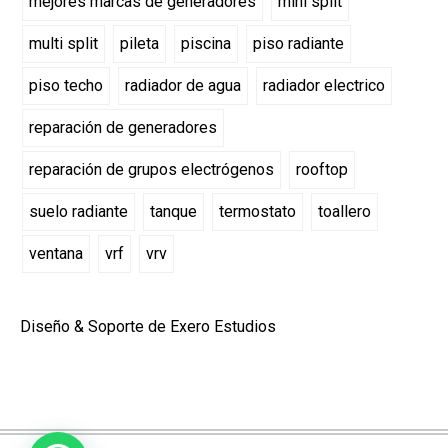
mejores marcas de generadores
mini split
multi split
pileta
piscina
piso radiante
piso techo
radiador de agua
radiador electrico
reparación de generadores
reparación de grupos electrógenos
rooftop
suelo radiante
tanque
termostato
toallero
ventana
vrf
vrv
Diseño & Soporte de Exero Estudios