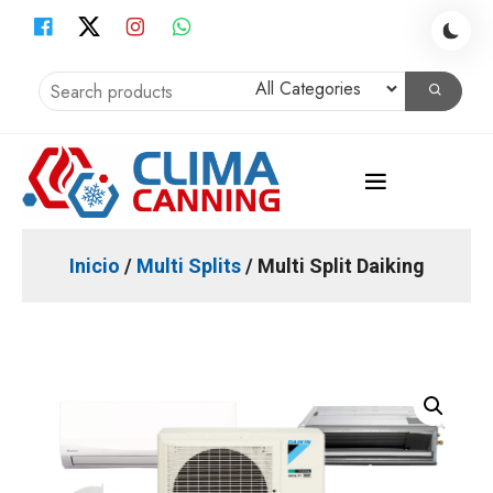
Skip
to
content
Instalación Aire Acondicionado, Climatización, Calefacción,
Clima Canning
Obras
Inicio
/
Multi Splits
/ Multi Split Daiking